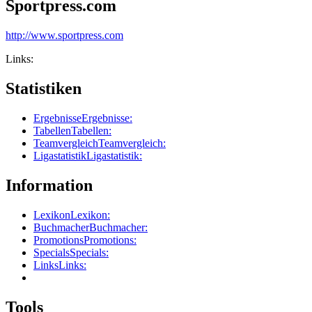
Sportpress.com
http://www.sportpress.com
Links:
Statistiken
Ergebnisse
Ergebnisse:
Tabellen
Tabellen:
Teamvergleich
Teamvergleich:
Ligastatistik
Ligastatistik:
Information
Lexikon
Lexikon:
Buchmacher
Buchmacher:
Promotions
Promotions:
Specials
Specials:
Links
Links:
Tools