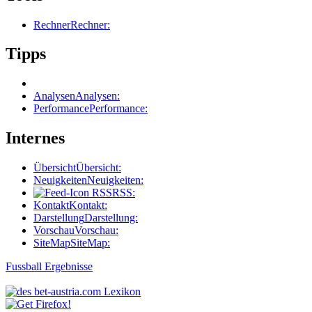
Rechner
Rechner:
Tipps
Analysen
Analysen:
Performance
Performance:
Internes
Übersicht
Übersicht:
Neuigkeiten
Neuigkeiten:
RSS
RSS:
Kontakt
Kontakt:
Darstellung
Darstellung:
Vorschau
Vorschau:
SiteMap
SiteMap:
Fussball Ergebnisse