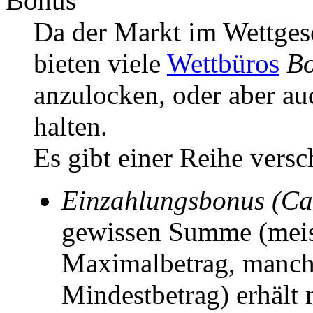
Bonus
Da der Markt im Wettgesc
bieten viele
Wettbüros
Bo
anzulocken, oder aber a
halten.
Es gibt einer Reihe vers
Einzahlungsbonus (Ca
gewissen Summe (meis
Maximalbetrag, manch
Mindestbetrag) erhält 