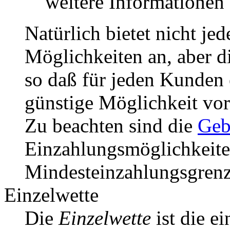
weitere Informationen
Natürlich bietet nicht je
Möglichkeiten an, aber d
so daß für jeden Kunden e
günstige Möglichkeit vor
Zu beachten sind die
Geb
Einzahlungsmöglichkeite
Mindesteinzahlungsgrenz
Einzelwette
Die
Einzelwette
ist die e