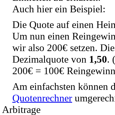
Auch hier ein Beispiel:
Die Quote auf einen Hei
Um nun einen Reingewinn
wir also 200€ setzen. Die
Dezimalquote von
1,50
.
200€ = 100€ Reingewinn
Am einfachsten können d
Quotenrechner
umgerechn
Arbitrage