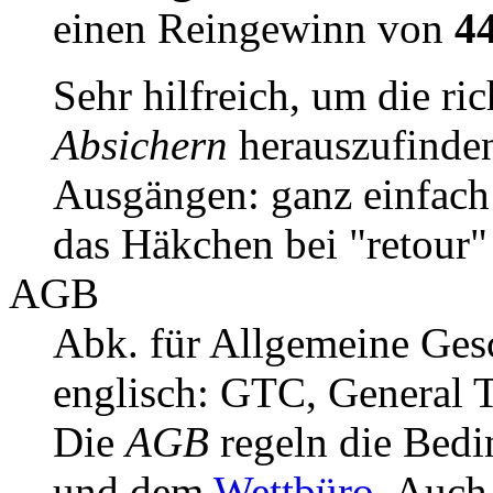
einen Reingewinn von
4
Sehr hilfreich, um die r
Absichern
herauszufinden
Ausgängen: ganz einfac
das Häkchen bei "retour" 
AGB
Abk. für Allgemeine Ges
englisch: GTC, General 
Die
AGB
regeln die Bed
und dem
Wettbüro
. Auch