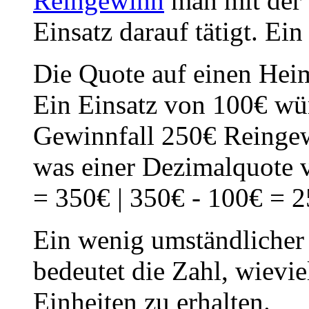
Reingewinn
man mit der
Einsatz darauf tätigt. Ein
Die Quote auf einen Hei
Ein Einsatz von 100€ wür
Gewinnfall 250€ Reingew
was einer Dezimalquote
= 350€ | 350€ - 100€ = 
Ein wenig umständlicher 
bedeutet die Zahl, wievi
Einheiten zu erhalten.