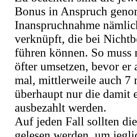
Bonus in Anspruch genom
Inanspruchnahme nämlic
verknüpft, die bei Nicht
führen können. So muss 
öfter umsetzen, bevor er 
mal, mittlerweile auch 7 
überhaupt nur die damit 
ausbezahlt werden.
Auf jeden Fall sollten 
gelesen werden, um jegli