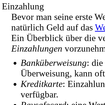
Einzahlung
Bevor man seine erste W
natürlich Geld auf das
We
Ein Überblick über die v
Einzahlungen
vorzunehm
Banküberweisung
: di
Überweisung, kann oft
Kreditkarte
: Einzahlun
verfügbar.
Paysafecard
: eine Wer