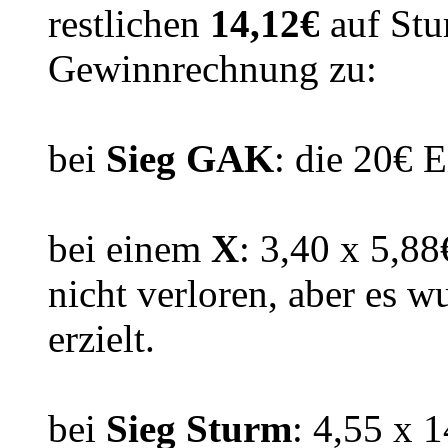
restlichen
14,12€
auf Stur
Gewinnrechnung zu:
bei
Sieg GAK
: die 20€ E
bei einem
X
: 3,40 x 5,88
nicht verloren, aber es 
erzielt.
bei
Sieg Sturm
: 4,55 x 