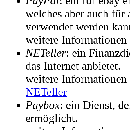
PayPal
: ein für ebay 
welches aber auch für 
verwendet werden kan
weitere Informationen
NETeller
: ein Finanzdi
das Internet anbietet.
weitere Informationen
NETeller
Paybox
: ein Dienst, d
ermöglicht.