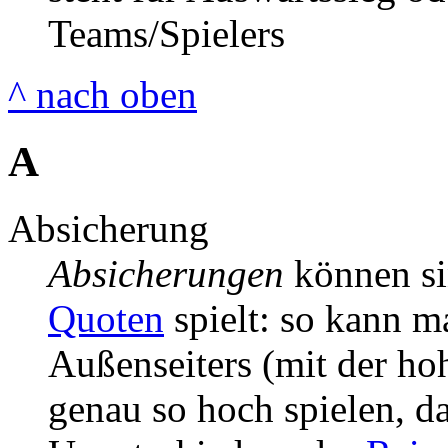
Teams/Spielers
^ nach oben
A
Absicherung
Absicherungen
können si
Quoten
spielt: so kann m
Außenseiters (mit der h
genau so hoch spielen, da