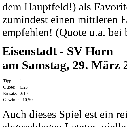
dem Hauptfeld!) als Favori
zumindest einen mittleren 
empfehlen! (Quote u.a. bei 
Eisenstadt - SV Horn
am
Samstag, 29. März 
Tipp:
1
Quote:
6,25
Einsatz:
2/10
Gewinn:
+10,50
Auch dieses Spiel est ein r
abgeschlagen Letzter, viell