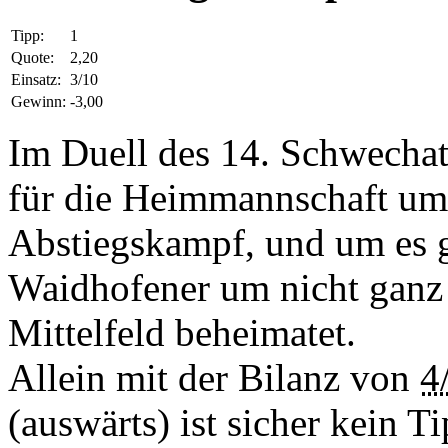
Tipp:
1
Quote:
2,20
Einsatz:
3/10
Gewinn:
-3,00
Im Duell des 14. Schwechat
für die Heimmannschaft um
Abstiegskampf, und um es 
Waidhofener um nicht ganz 
Mittelfeld beheimatet.
Allein mit der Bilanz von
4
(auswärts) ist sicher kein T