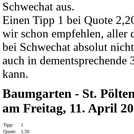
Schwechat aus.
Einen Tipp 1 bei Quote 2,20
wir schon empfehlen, aller 
bei Schwechat absolut nicht 
auch in dementsprechende 
kann.
Baumgarten - St. Pölte
am
Freitag, 11. April 2
Tipp:
1
Quote:
1,50