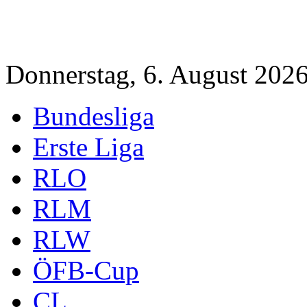
Donnerstag, 6. August 2026
Bundesliga
Erste Liga
RLO
RLM
RLW
ÖFB-Cup
CL