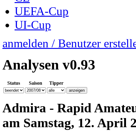
UEFA-Cup
UI-Cup
anmelden / Benutzer erstell
Analysen
v0.93
Status
Saison
Tipper
Admira - Rapid Amate
am
Samstag, 12. April 