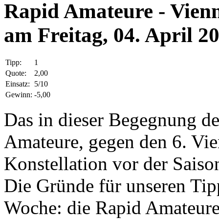
Rapid Amateure - Vien
am
Freitag, 04. April 2
Tipp:
1
Quote:
2,00
Einsatz:
5/10
Gewinn:
-5,00
Das in dieser Begegnung de
Amateure, gegen den 6. Vienn
Konstellation vor der Saiso
Die Gründe für unseren Tipp
Woche: die Rapid Amateure 