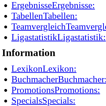
Ergebnisse
Ergebnisse:
Tabellen
Tabellen:
Teamvergleich
Teamvergl
Ligastatistik
Ligastatistik:
Information
Lexikon
Lexikon:
Buchmacher
Buchmacher
Promotions
Promotions:
Specials
Specials: