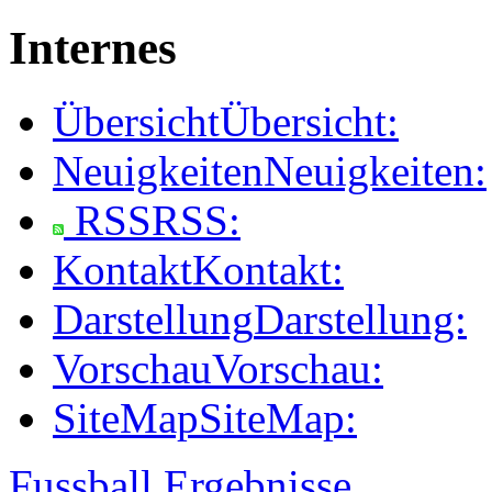
Internes
Übersicht
Übersicht:
Neuigkeiten
Neuigkeiten:
RSS
RSS:
Kontakt
Kontakt:
Darstellung
Darstellung:
Vorschau
Vorschau:
SiteMap
SiteMap:
Fussball Ergebnisse