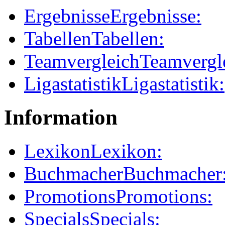
Ergebnisse
Ergebnisse:
Tabellen
Tabellen:
Teamvergleich
Teamvergl
Ligastatistik
Ligastatistik:
Information
Lexikon
Lexikon:
Buchmacher
Buchmacher
Promotions
Promotions:
Specials
Specials: