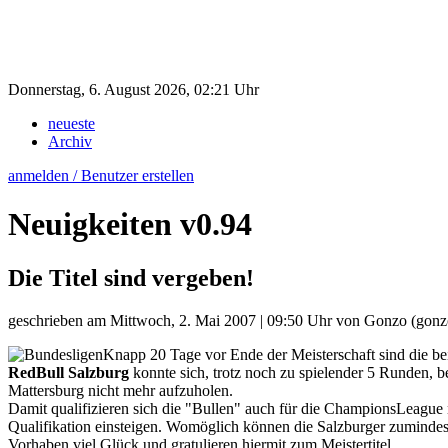
Donnerstag, 6. August 2026, 02:21 Uhr
neueste
Archiv
anmelden / Benutzer erstellen
Neuigkeiten
v0.94
Die Titel sind vergeben!
geschrieben am
Mittwoch, 2. Mai 2007 | 09:50 Uhr
von
Gonzo
(gonz
Knapp 20 Tage vor Ende der Meisterschaft sind die be
RedBull Salzburg
konnte sich, trotz noch zu spielender 5 Runden, b
Mattersburg nicht mehr aufzuholen.
Damit qualifizieren sich die "Bullen" auch für die ChampionsLeague 
Qualifikation einsteigen. Womöglich können die Salzburger zumindest 
Vorhaben viel Glück und gratulieren hiermit zum Meistertitel.