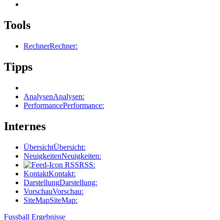
Tools
Rechner
Rechner:
Tipps
Analysen
Analysen:
Performance
Performance:
Internes
Übersicht
Übersicht:
Neuigkeiten
Neuigkeiten:
RSS
RSS:
Kontakt
Kontakt:
Darstellung
Darstellung:
Vorschau
Vorschau:
SiteMap
SiteMap:
Fussball Ergebnisse