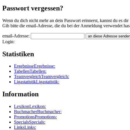
Passwort vergessen?
Wenn du dich nicht mehr an dein Passwort erinnerst, kannst du es dir 
Gib bitte die email-Adresse, die du bei der Anmeldung verwendet hast
email-Adresse:
Login:
Statistiken
Ergebnisse
Ergebnisse:
Tabellen
Tabellen:
Teamvergleich
Teamvergleich:
Ligastatistik
Ligastatistik:
Information
Lexikon
Lexikon:
Buchmacher
Buchmacher:
Promotions
Promotions:
Specials
Specials:
Links
Links: